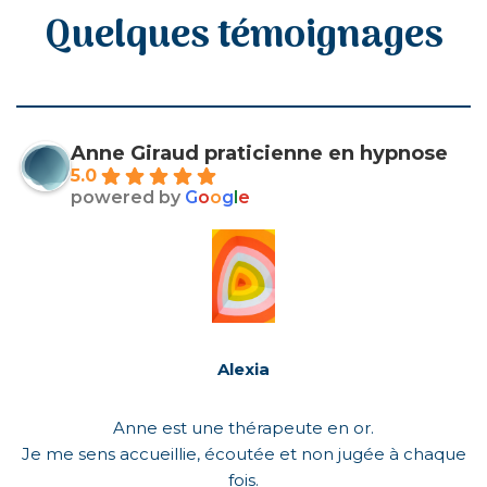
Quelques témoignages
Anne Giraud praticienne en hypnose
5.0
powered by
G
o
o
g
l
e
Alexia
Anne est une thérapeute en or.
Je me sens accueillie, écoutée et non jugée à chaque
fois.