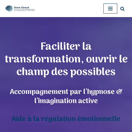
Aller
au
contenu
Faciliter la
transformation, ouvrir le
champ des possibles
Accompagnement par l’hypnose &
l’imagination active
Aide à la régulation émotionnelle